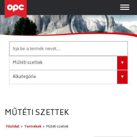
Műtéti szettek
Minden Kategória
Alkategória
Berendezések
Intravitreális műtéti szettek
Folyadékok, tesztcsíkok
Katarakta szettek
Intraokuláris műlencsék
Vitrectomiás szettek
MŰTÉTI SZETTEK
Kéziműszerek
Műtéti szettek
Főoldal
»
Termékek
»
Műtéti szettek
Prémium műlencsék