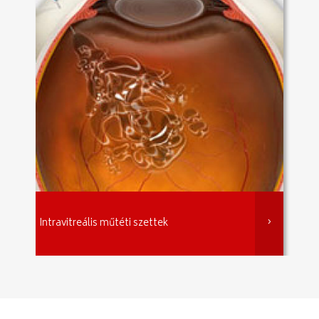
Intravitreális műtéti szettek