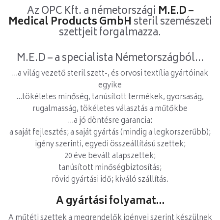
Az OPC Kft. a németországi
M.E.D –
Medical Products GmbH
steril szemészeti
szettjeit forgalmazza.
M.E.D – a specialista Németországból...
...a világ vezető steril szett-, és orvosi textília gyártóinak
egyike
...tökéletes minőség, tanúsított termékek, gyorsaság,
rugalmasság, tökéletes választás a műtőkbe
...a jó döntésre garancia:
a saját fejlesztés; a saját gyártás (mindig a legkorszerűbb);
igény szerinti, egyedi összeállítású szettek;
20 éve bevált alapszettek;
tanúsított minőségbiztosítás;
rövid gyártási idő; kiváló szállítás.
A gyártási folyamat…
A műtéti szettek a megrendelők igényei szerint készülnek