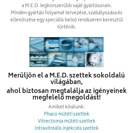
a M.E.D. legkorszerűbb saját gyártósorain.
Minden gyártási folyamat tervezése, szabályozása és
ellenőrzése egy speciális belső rendszeren keresztül
történik.
Merüljön el a M.E.D. szettek sokoldalú
világában,
ahol biztosan megtalálja az igényeinek
megfelelő megoldást!
Amiket kínálunk:
Phaco műtéti szettek
Vitrectomia műtéti szettek
Intravitreális injekciós szettek