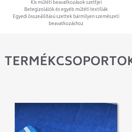
Kis műtéti beavatkozások szettjei
Betegizolálók és egyéb műtéti textíliák
Egyedi összeállítású szettek bármilyen szemészeti
beavatkozáshoz
TERMÉKCSOPORTO