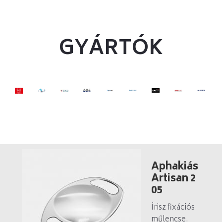
GYÁRTÓK
z
Aphakiás
m
Artisan 2
en
05
i
Írisz fixációs
é
műlencse.