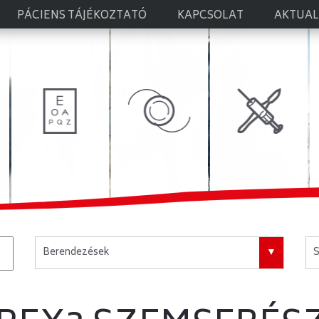
MŰTÉTI
BERENDEZÉSEK
PÁCIENS TÁJÉKOZTATÓ
KAPCSOLAT
AKTUAL
Berendezések
S
Minden Kategória
C
D
Berendezések