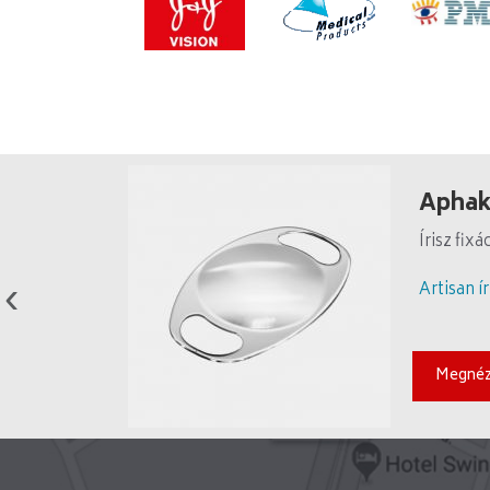
Aphaki
Írisz fix
Artisan í
Megné