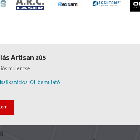
ás Artisan 205
ációs műlencse.
riszfikszációs IOL bemutató
zem