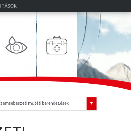
TESZTCSÍKOK
ITÁSOK
zemsebészeti műtéti berendezések
omputeres szemvizsgálók
ioptriamérők