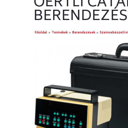
OERTLI CATA
BERENDEZÉS
Főoldal
»
Termékek
»
Berendezések
»
Szemsebészeti m