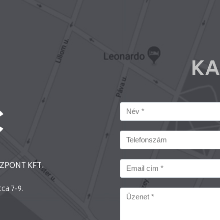
KA
ZPONT KFT.
ca 7-9.