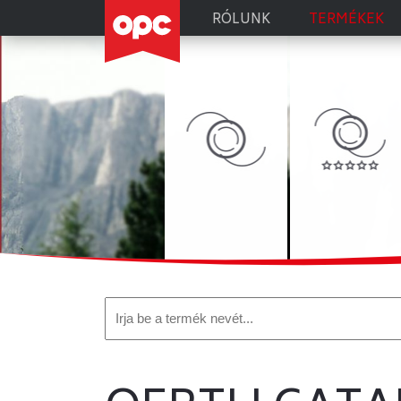
MŰLENCSÉK
RÓLUNK
TERMÉKEK