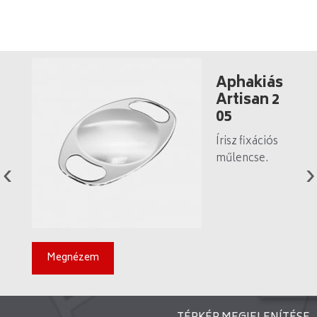
z
Aphakiás
m
Artisan 2
en
05
i
Írisz fixációs
é
műlencse.
al
ot
Artisan íriszfi
 R
kszációs IOL
n
bemutató
sz
Megnézem