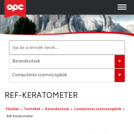
Berendezések
Minden Kategória
Computeres szemvizsgálók
Berendezések
Computeres szemvizsgálók
Folyadékok, tesztcsíkok
REF-KERATOMETER
Dioptriamérők
Intraokuláris műlencsék
Lézer berendezések
Főoldal
»
Termékek
»
Berendezések
»
Computeres szemvizsgálók
»
Kéziműszerek
Phacoemulzifikációs berendezés
Ref-Keratometer
Műtéti szettek
Réslámpák
Prémium műlencsék
Szemfenéki Képalkotó Rendszer